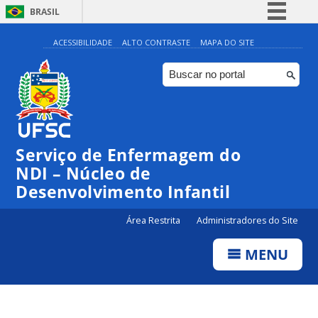
BRASIL
Simplifique!
ACESSIBILIDADE
ALTO CONTRASTE
MAPA DO SITE
Comunica BR
Participe
Acesso à informação
Legislação
Serviço de Enfermagem do
Canais
NDI – Núcleo de
Desenvolvimento Infantil
Área Restrita
Administradores do Site
MENU