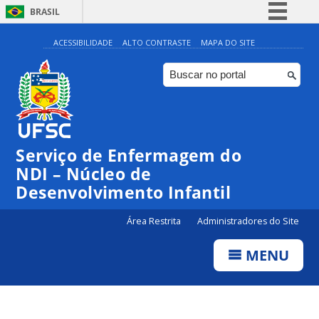
BRASIL
Simplifique!
ACESSIBILIDADE
ALTO CONTRASTE
MAPA DO SITE
Comunica BR
Participe
Acesso à informação
Legislação
Serviço de Enfermagem do
Canais
NDI – Núcleo de
Desenvolvimento Infantil
Área Restrita
Administradores do Site
MENU